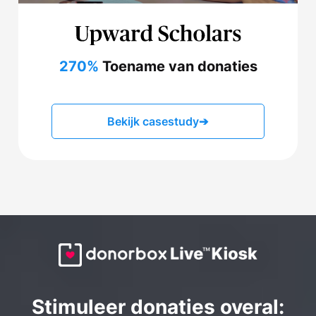
270%
Toename van donaties
Bekijk casestudy
➔
Stimuleer donaties overal: