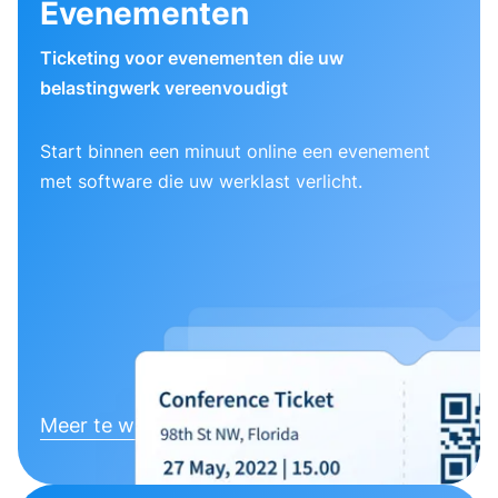
Evenementen
Ticketing voor evenementen die uw
belastingwerk vereenvoudigt
Start binnen een minuut online een evenement
met software die uw werklast verlicht.
Meer te weten komen