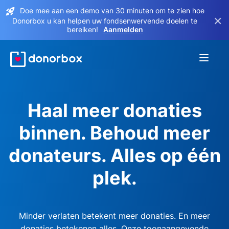
Doe mee aan een demo van 30 minuten om te zien hoe
×
Donorbox u kan helpen uw fondsenwervende doelen te
bereiken!
Aanmelden
Haal meer donaties
binnen. Behoud meer
donateurs. Alles op één
plek.
Minder verlaten betekent meer donaties. En meer
donaties betekenen alles. Onze toonaangevende