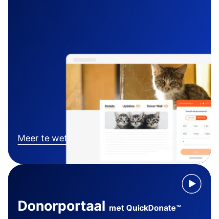
Meer te weten komen
Donorportaal
met QuickDonate™