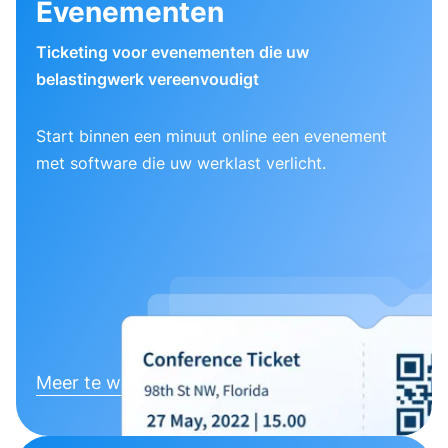
Evenementen
Ticketing voor evenementen die uw
belastingwerk vereenvoudigt
Start binnen een minuut online een evenement
met software die uw werklast verlicht.
Meer te weten komen