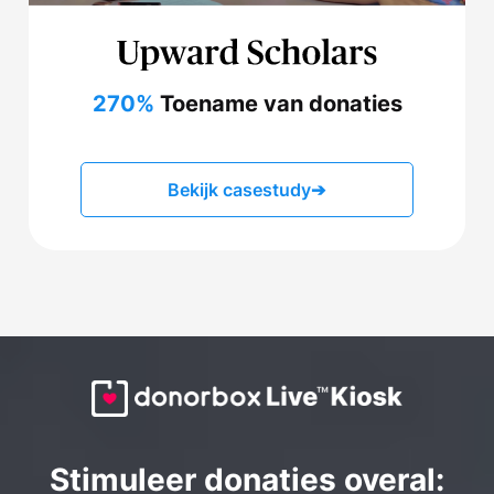
270%
Toename van donaties
Bekijk casestudy
➔
Stimuleer donaties overal: