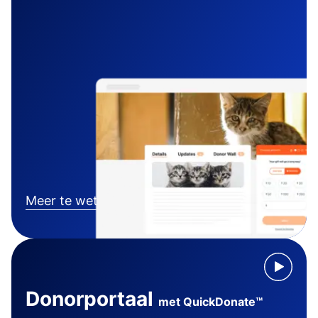
Meer te weten komen
Donorportaal
met QuickDonate™