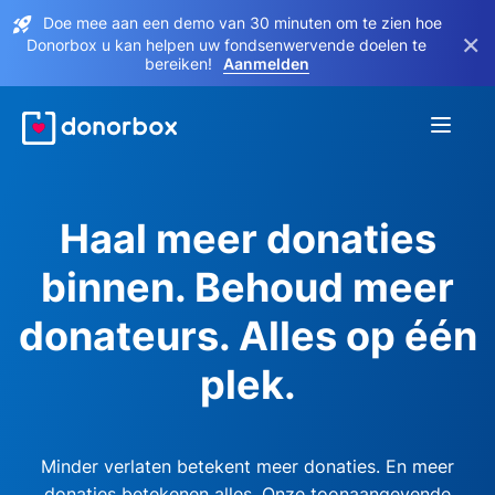
Doe mee aan een demo van 30 minuten om te zien hoe
×
Donorbox u kan helpen uw fondsenwervende doelen te
bereiken!
Aanmelden
Haal meer donaties
binnen. Behoud meer
donateurs. Alles op één
plek.
Minder verlaten betekent meer donaties. En meer
donaties betekenen alles. Onze toonaangevende