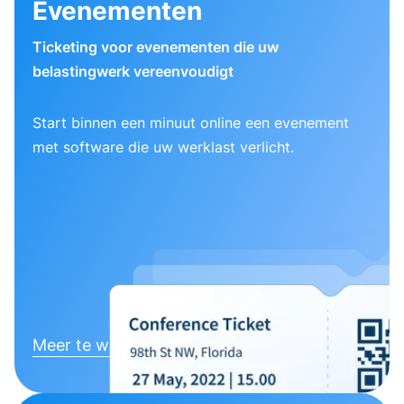
Evenementen
Ticketing voor evenementen die uw
belastingwerk vereenvoudigt
Start binnen een minuut online een evenement
met software die uw werklast verlicht.
Meer te weten komen