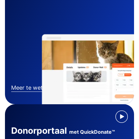
Meer te weten komen
Donorportaal
met QuickDonate™