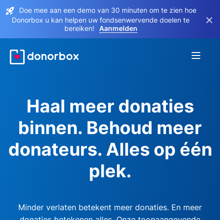
Doe mee aan een demo van 30 minuten om te zien hoe
×
Donorbox u kan helpen uw fondsenwervende doelen te
bereiken!
Aanmelden
Haal meer donaties
binnen. Behoud meer
donateurs. Alles op één
plek.
Minder verlaten betekent meer donaties. En meer
donaties betekenen alles. Onze toonaangevende