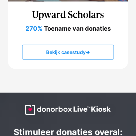
270%
Toename van donaties
Bekijk casestudy
➔
Stimuleer donaties overal: