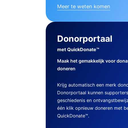
Meer te weten komen
Donorportaal
met QuickDonate™
Maak het gemakkelijk voor dona
doneren
Krijg automatisch een merk dono
Donorportaal kunnen supporters
geschiedenis en ontvangstbewij
één klik opnieuw doneren met b
QuickDonate™.