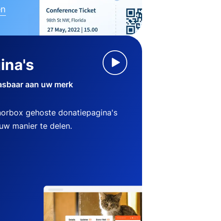
en
ina's
asbaar aan uw merk
norbox gehoste donatiepagina's
w manier te delen.