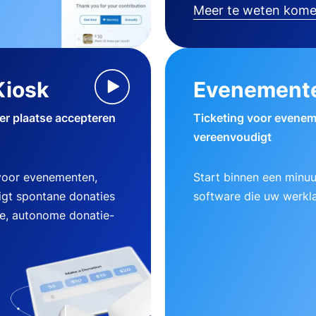
Meer te weten kom
Kiosk
Evenement
ter plaatse accepteren
Ticketing voor evenem
vereenvoudigt
 voor evenementen,
Start binnen een minu
gt spontane donaties
software die uw werklas
ke, autonome donatie-