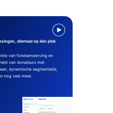
singen, allemaal op één plek
ëntie van fondsenwerving en
heid van donateurs met
heer, dynamische segmentatie,
en nog veel meer.