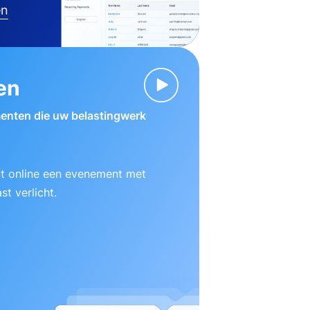
en
en
enten die uw belastingwerk
ut online een evenement met
t verlicht.