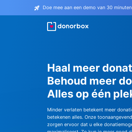
Doe mee aan een demo van 30 minuten 
Haal meer donat
Behoud meer do
Alles op één ple
Minder verlaten betekent meer donati
betekenen alles. Onze toonaangevend
zorgen ervoor dat u elke donatiemoge
maximaliseert. Zo kun je meer goed d