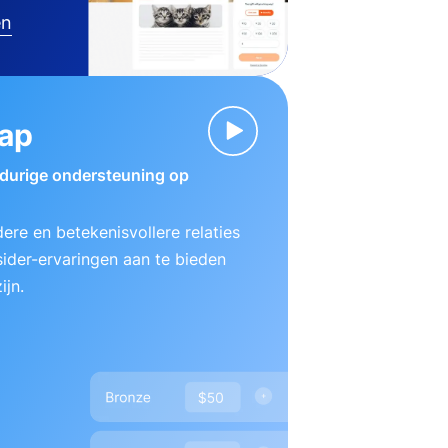
en
ap
gdurige ondersteuning op
ere en betekenisvollere relaties
ider-ervaringen aan te bieden
ijn.