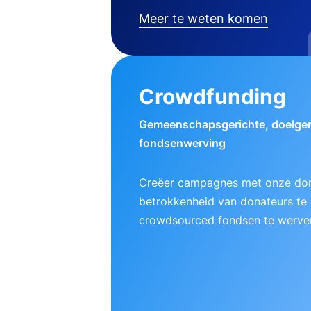
Meer te weten komen
Crowdfunding
Gemeenschapsgerichte, doelger
fondsenwerving
Creëer campagnes met onze do
betrokkenheid van donateurs te
crowdsourced fondsen te werve