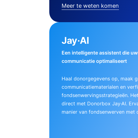
Meer te weten komen
Jay·AI
Een intelligente assistent die u
communicatie optimaliseert
Haal donorgegevens op, maak g
communicatiematerialen en verfij
fondsenwervingsstrategieën. Het
direct met Donorbox Jay·AI. Erv
manier van fondsenwerven met d