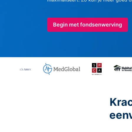
Begin met fondsenwerving
Krac
eenv