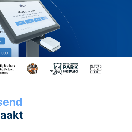
ssend
maakt