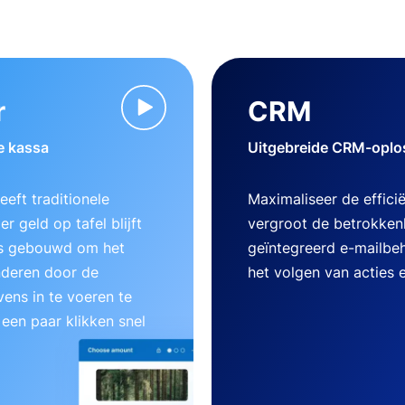
r
CRM
e kassa
Uitgebreide CRM-oplos
eft traditionele
Maximaliseer de effici
r geld op tafel blijft
vergroot de betrokken
 is gebouwd om het
geïntegreerd e-mailbe
nderen door de
het volgen van acties 
ens in te voeren te
 een paar klikken snel