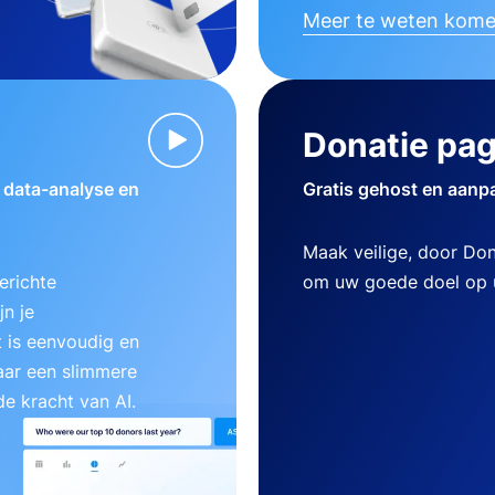
Meer te weten kom
Donatie pag
w data-analyse en
Gratis gehost en aanp
Maak veilige, door Do
erichte
om uw goede doel op u
n je
 is eenvoudig en
aar een slimmere
e kracht van AI.