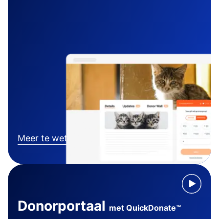
Meer te weten komen
Donorportaal
met QuickDonate™