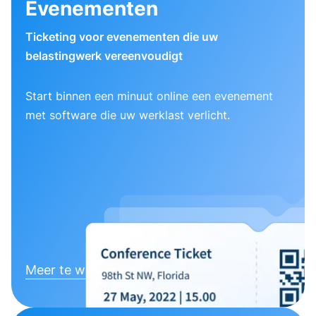
Evenementen
Ticketing voor evenementen die uw
belastingwerk vereenvoudigt
Start binnen een minuut online een evenement
met software die uw werklast verlicht.
Meer te weten komen