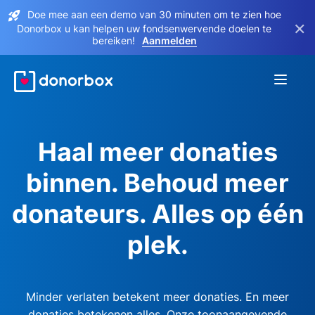
Doe mee aan een demo van 30 minuten om te zien hoe
×
Donorbox u kan helpen uw fondsenwervende doelen te
bereiken!
Aanmelden
Haal meer donaties
binnen. Behoud meer
donateurs. Alles op één
plek.
Minder verlaten betekent meer donaties. En meer
donaties betekenen alles. Onze toonaangevende