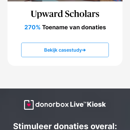
270%
Toename van donaties
Bekijk casestudy
➔
Stimuleer donaties overal: