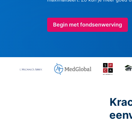
Begin met fondsenwerving
Krac
eenv