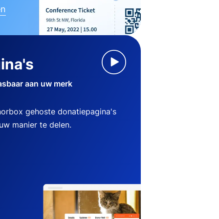
en
ina's
asbaar aan uw merk
norbox gehoste donatiepagina's
w manier te delen.