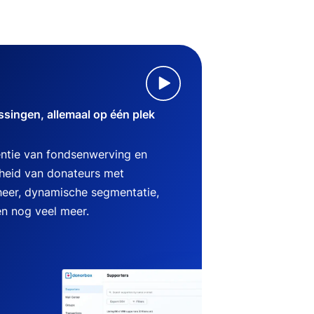
singen, allemaal op één plek
ëntie van fondsenwerving en
heid van donateurs met
heer, dynamische segmentatie,
en nog veel meer.