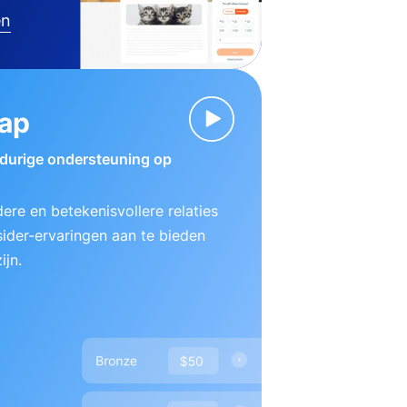
en
ap
gdurige ondersteuning op
ere en betekenisvollere relaties
ider-ervaringen aan te bieden
ijn.