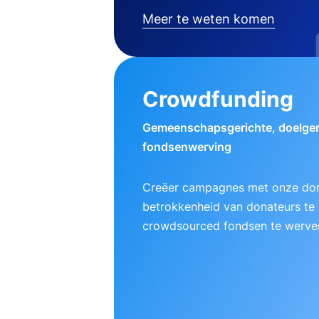
Meer te weten komen
Crowdfunding
Gemeenschapsgerichte, doelger
fondsenwerving
Creëer campagnes met onze do
betrokkenheid van donateurs te
crowdsourced fondsen te werve