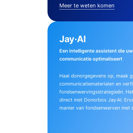
Meer te weten komen
Jay·AI
Een intelligente assistent die u
communicatie optimaliseert
Haal donorgegevens op, maak g
communicatiematerialen en verfij
fondsenwervingsstrategieën. Het
direct met Donorbox Jay·AI. Erv
manier van fondsenwerven met d