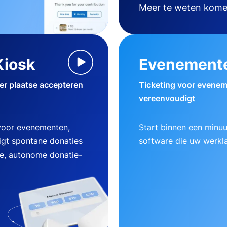
Meer te weten kom
Kiosk
Evenement
ter plaatse accepteren
Ticketing voor evenem
vereenvoudigt
 voor evenementen,
Start binnen een minu
gt spontane donaties
software die uw werklas
ke, autonome donatie-