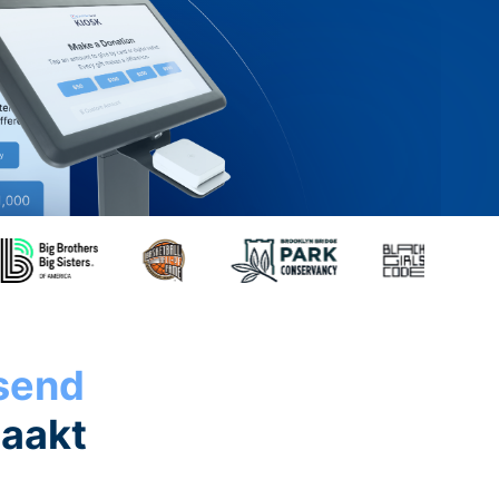
ssend
maakt