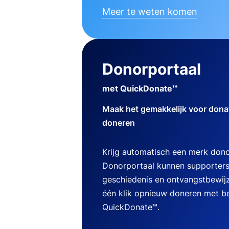
Meer te weten komen
Donorportaal
met QuickDonate™
Maak het gemakkelijk voor dona
doneren
Krijg automatisch een merk dono
Donorportaal kunnen supporters
geschiedenis en ontvangstbewij
één klik opnieuw doneren met b
QuickDonate™.