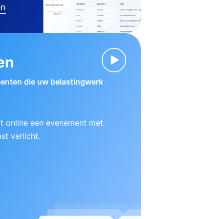
en
en
enten die uw belastingwerk
ut online een evenement met
t verlicht.