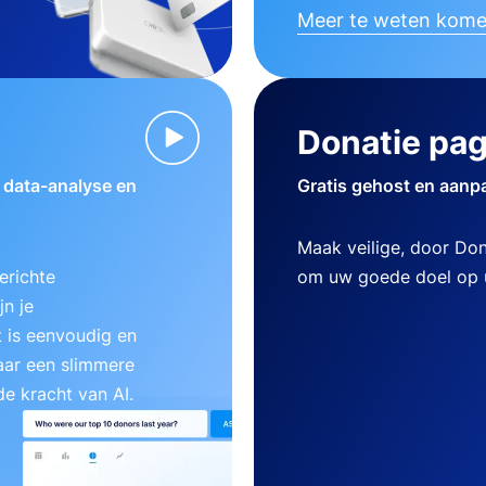
Meer te weten kom
Donatie pag
w data-analyse en
Gratis gehost en aanp
Maak veilige, door Do
erichte
om uw goede doel op u
n je
 is eenvoudig en
aar een slimmere
e kracht van AI.