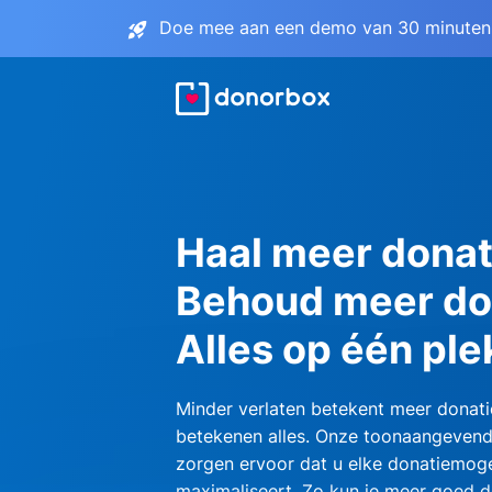
Doe mee aan een demo van 30 minuten 
Haal meer donat
Behoud meer do
Alles op één ple
Minder verlaten betekent meer donati
betekenen alles. Onze toonaangevend
zorgen ervoor dat u elke donatiemoge
maximaliseert. Zo kun je meer goed d