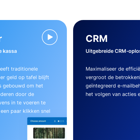
r
CRM
e kassa
Uitgebreide CRM-oplos
eft traditionele
Maximaliseer de effici
r geld op tafel blijft
vergroot de betrokken
 is gebouwd om het
geïntegreerd e-mailbe
nderen door de
het volgen van acties 
ens in te voeren te
 een paar klikken snel