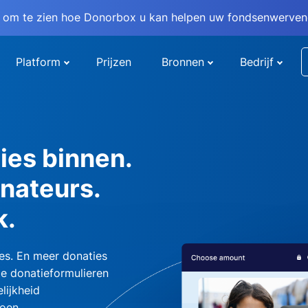
om te zien hoe Donorbox u kan helpen uw fondsenwervend
Platform
Prijzen
Bronnen
Bedrijf
ies binnen.
nateurs.
k.
es. En meer donaties
e donatieformulieren
lijkheid
oen.