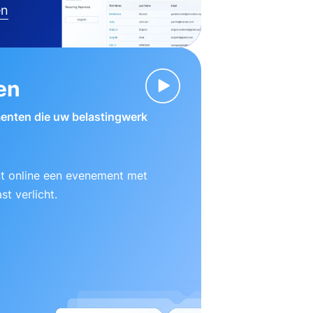
en
en
enten die uw belastingwerk
ut online een evenement met
t verlicht.