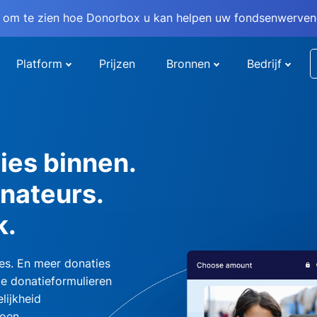
om te zien hoe Donorbox u kan helpen uw fondsenwervend
Platform
Prijzen
Bronnen
Bedrijf
ies binnen.
nateurs.
k.
es. En meer donaties
e donatieformulieren
lijkheid
oen.