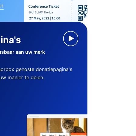
en
ina's
asbaar aan uw merk
norbox gehoste donatiepagina's
w manier te delen.