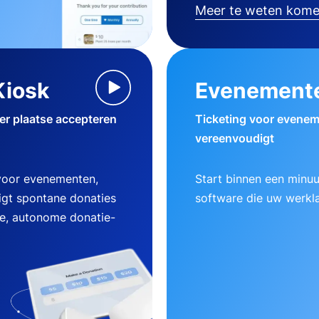
Meer te weten kom
Kiosk
Evenement
ter plaatse accepteren
Ticketing voor evenem
vereenvoudigt
 voor evenementen,
Start binnen een minu
gt spontane donaties
software die uw werklas
ke, autonome donatie-