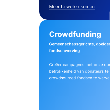
Meer te weten komen
Crowdfunding
Gemeenschapsgerichte, doelger
fondsenwerving
Creëer campagnes met onze do
betrokkenheid van donateurs te
crowdsourced fondsen te werve