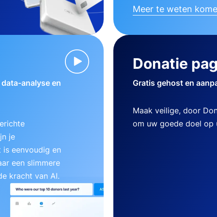
Meer te weten kom
Donatie pag
w data-analyse en
Gratis gehost en aanp
Maak veilige, door Do
erichte
om uw goede doel op u
n je
 is eenvoudig en
aar een slimmere
e kracht van AI.