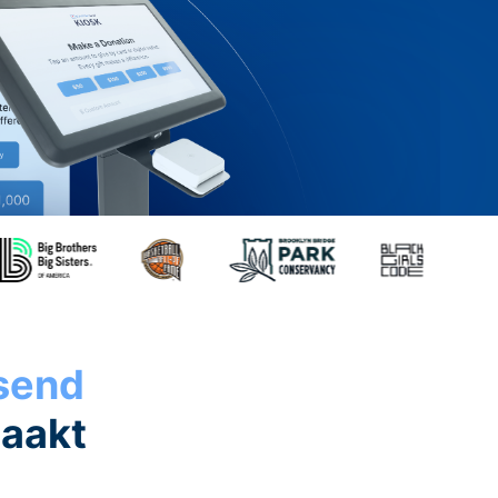
ssend
maakt