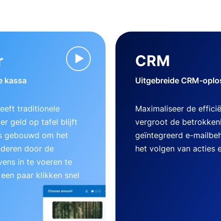
r
CRM
e kassa
Uitgebreide CRM-oplos
eft traditionele
Maximaliseer de effici
r geld op tafel blijft
vergroot de betrokken
 is gebouwd om het
geïntegreerd e-mailbe
nderen door de
het volgen van acties 
ens in te voeren te
 een paar klikken snel