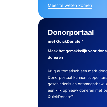
Meer te weten komen
Donorportaal
met QuickDonate™
Maak het gemakkelijk voor dona
doneren
Krijg automatisch een merk dono
Donorportaal kunnen supporters
geschiedenis en ontvangstbewij
één klik opnieuw doneren met b
QuickDonate™.