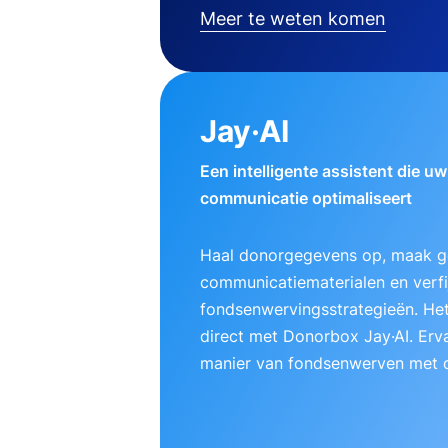
Meer te weten komen
Jay·AI
Een intelligente assistent die u
communicatie optimaliseert
Haal donorgegevens op, maak g
communicatiematerialen en verfij
fondsenwervingsstrategieën. Het
direct met Donorbox Jay·AI. Erv
manier van fondsenwerven met d