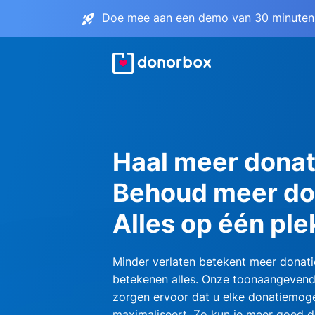
Doe mee aan een demo van 30 minuten 
Haal meer donat
Behoud meer do
Alles op één ple
Minder verlaten betekent meer donati
betekenen alles. Onze toonaangevend
zorgen ervoor dat u elke donatiemoge
maximaliseert. Zo kun je meer goed d