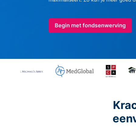
Begin met fondsenwerving
Krac
eenv