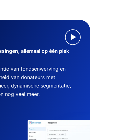
singen, allemaal op één plek
ëntie van fondsenwerving en
heid van donateurs met
heer, dynamische segmentatie,
en nog veel meer.