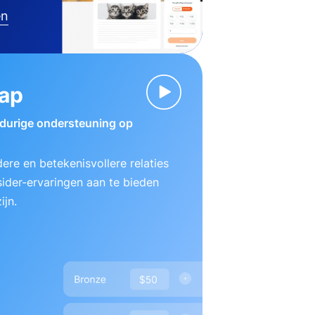
en
ap
gdurige ondersteuning op
ere en betekenisvollere relaties
ider-ervaringen aan te bieden
ijn.