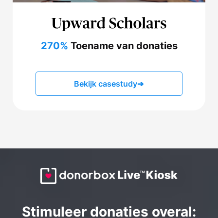
270%
Toename van donaties
Bekijk casestudy
➔
Stimuleer donaties overal: