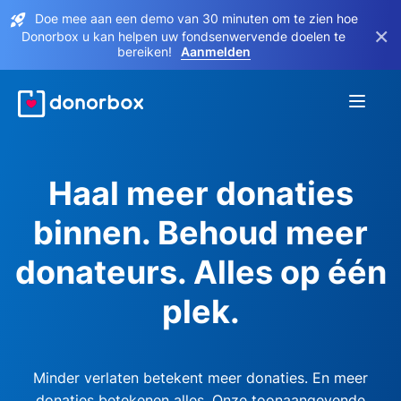
Doe mee aan een demo van 30 minuten om te zien hoe
×
Donorbox u kan helpen uw fondsenwervende doelen te
bereiken!
Aanmelden
Haal meer donaties
binnen. Behoud meer
donateurs. Alles op één
plek.
Minder verlaten betekent meer donaties. En meer
donaties betekenen alles. Onze toonaangevende