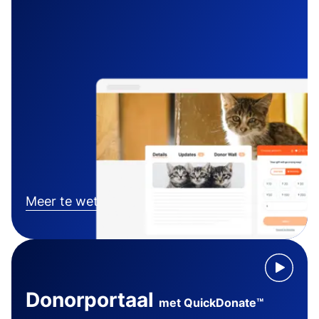
Meer te weten komen
Donorportaal
met QuickDonate™