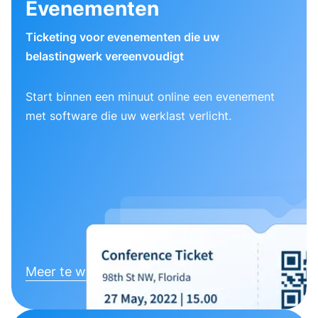
Evenementen
Ticketing voor evenementen die uw
belastingwerk vereenvoudigt
Start binnen een minuut online een evenement
met software die uw werklast verlicht.
Meer te weten komen