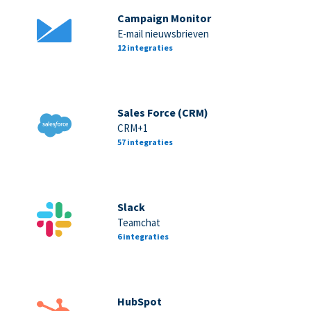
Campaign Monitor
E-mail nieuwsbrieven
12 integraties
Sales Force (CRM)
CRM+1
57 integraties
Slack
Teamchat
6 integraties
HubSpot