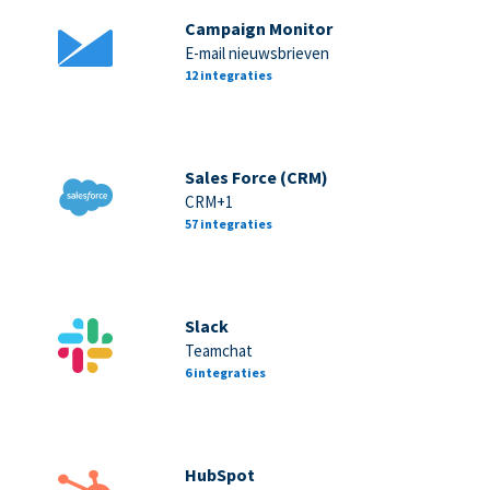
Campaign Monitor
E-mail nieuwsbrieven
12 integraties
Sales Force (CRM)
CRM+1
57 integraties
Slack
Teamchat
6 integraties
HubSpot