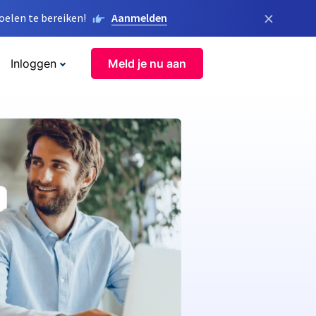
×
elen te bereiken!
Aanmelden
Inloggen
Meld je nu aan