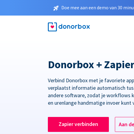
Doe mee aan een demo van 30 minut
Donorbox + Zapie
Verbind Donorbox met je favoriete app
verplaatst informatie automatisch tu
andere software, zodat je workflows 
en urenlange handmatige invoer kunt 
Zapier verbinden
Aan d