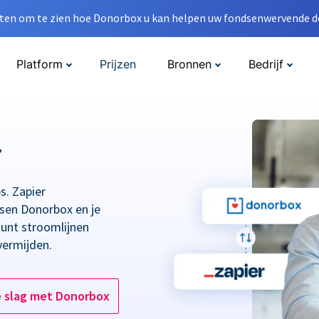
en om te zien hoe Donorbox u kan helpen uw fondsenwervende do
Platform
Prijzen
Bronnen
Bedrijf
r
s. Zapier
ssen Donorbox en je
kunt stroomlijnen
vermijden.
e slag met Donorbox