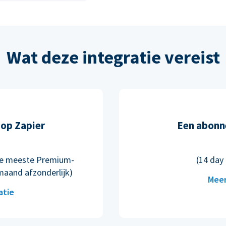
Wat deze integratie vereist
op Zapier
Een abonn
n de meeste Premium-
(14 day 
maand afzonderlijk)
Meer
atie