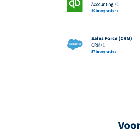
Accounting +1
60 integrations
Sales Force (CRM)
CRM+1
57 integraties
Voor