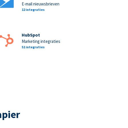
E-mail nieuwsbrieven
12 integraties
HubSpot
Marketing integraties
51 integraties
apier