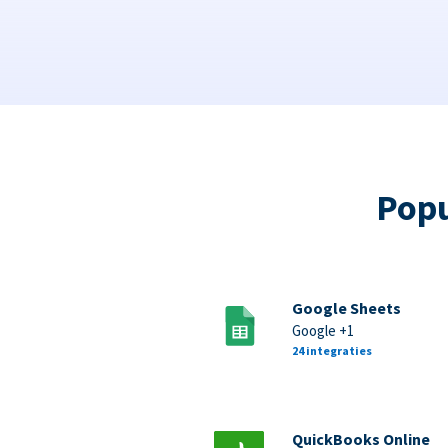
Popu
Google Sheets
Google +1
24 integraties
QuickBooks Online