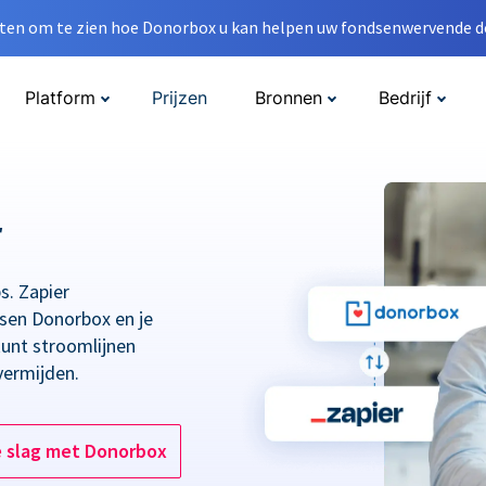
en om te zien hoe Donorbox u kan helpen uw fondsenwervende do
Platform
Prijzen
Bronnen
Bedrijf
r
s. Zapier
ssen Donorbox en je
kunt stroomlijnen
vermijden.
e slag met Donorbox