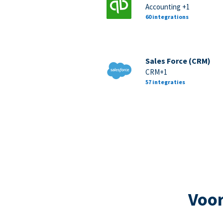
Accounting +1
60 integrations
Sales Force (CRM)
CRM+1
57 integraties
Voor