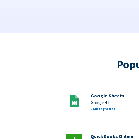
Popu
Google Sheets
Google +1
24 integraties
QuickBooks Online