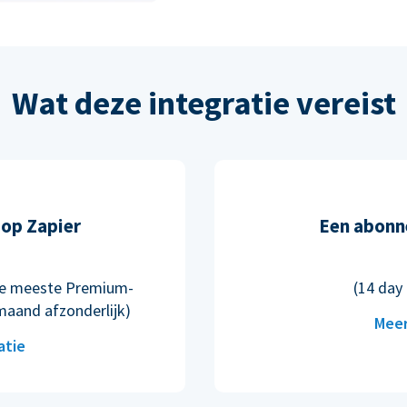
Wat deze integratie vereist
op Zapier
Een abonn
n de meeste Premium-
(14 day 
maand afzonderlijk)
Meer
atie