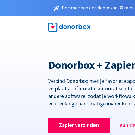
Doe mee aan een demo van 30 minut
Donorbox + Zapie
Verbind Donorbox met je favoriete app
verplaatst informatie automatisch tu
andere software, zodat je workflows 
en urenlange handmatige invoer kunt 
Zapier verbinden
Aan d