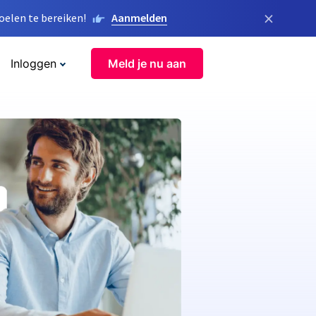
×
elen te bereiken!
Aanmelden
Inloggen
Meld je nu aan