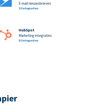
E-mail nieuwsbrieven
12 integraties
HubSpot
Marketing integraties
51 integraties
apier