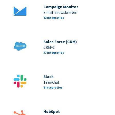
Campaign Monitor
E-mail nieuwsbrieven
12 integraties
Sales Force (CRM)
CRM+1
57 integraties
Slack
Teamchat
6 integraties
HubSpot