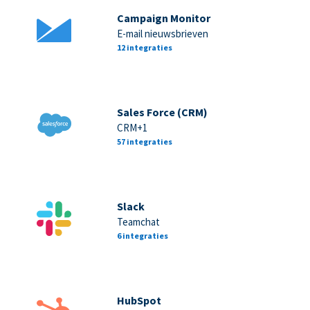
Campaign Monitor
E-mail nieuwsbrieven
12 integraties
Sales Force (CRM)
CRM+1
57 integraties
Slack
Teamchat
6 integraties
HubSpot