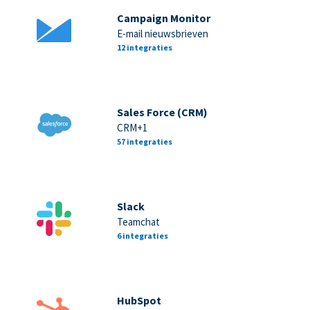
Campaign Monitor
E-mail nieuwsbrieven
12 integraties
Sales Force (CRM)
CRM+1
57 integraties
Slack
Teamchat
6 integraties
HubSpot