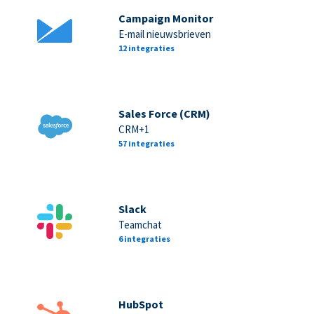
Campaign Monitor
E-mail nieuwsbrieven
12 integraties
Sales Force (CRM)
CRM+1
57 integraties
Slack
Teamchat
6 integraties
HubSpot