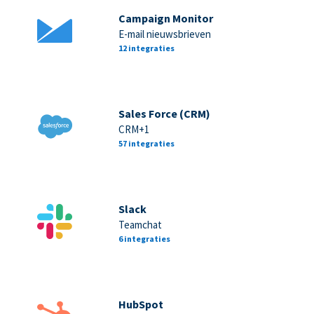
Campaign Monitor
E-mail nieuwsbrieven
12 integraties
Sales Force (CRM)
CRM+1
57 integraties
Slack
Teamchat
6 integraties
HubSpot