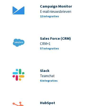
Campaign Monitor
E-mail nieuwsbrieven
12 integraties
Sales Force (CRM)
CRM+1
57 integraties
Slack
Teamchat
6 integraties
HubSpot