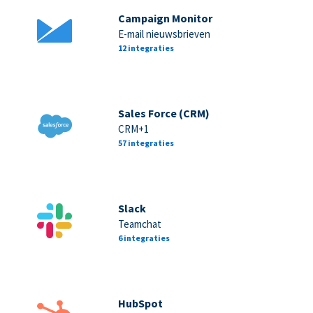
Campaign Monitor
E-mail nieuwsbrieven
12 integraties
Sales Force (CRM)
CRM+1
57 integraties
Slack
Teamchat
6 integraties
HubSpot