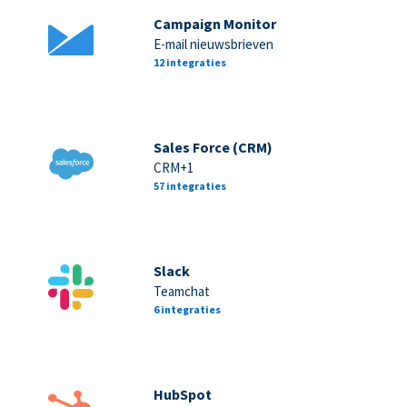
Campaign Monitor
E-mail nieuwsbrieven
12 integraties
Sales Force (CRM)
CRM+1
57 integraties
Slack
Teamchat
6 integraties
HubSpot