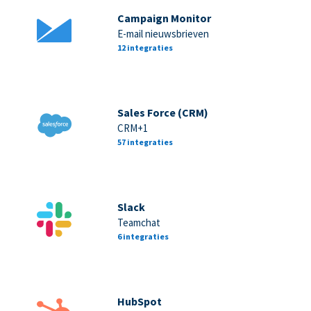
Campaign Monitor
E-mail nieuwsbrieven
12 integraties
Sales Force (CRM)
CRM+1
57 integraties
Slack
Teamchat
6 integraties
HubSpot