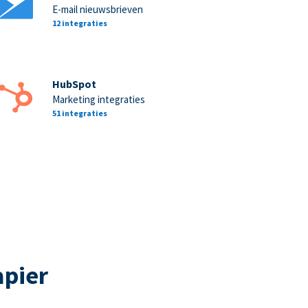
E-mail nieuwsbrieven
12 integraties
HubSpot
Marketing integraties
51 integraties
apier