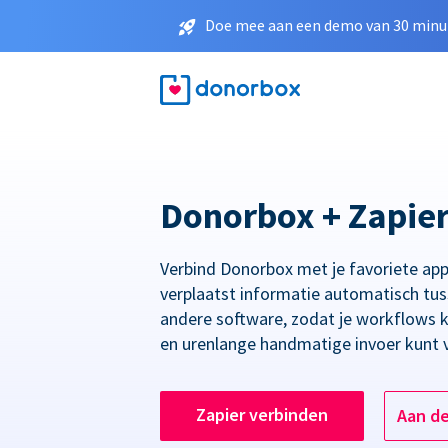
Doe mee aan een demo van 30 minut
Donorbox + Zapie
Verbind Donorbox met je favoriete app
verplaatst informatie automatisch tu
andere software, zodat je workflows 
en urenlange handmatige invoer kunt 
Zapier verbinden
Aan d