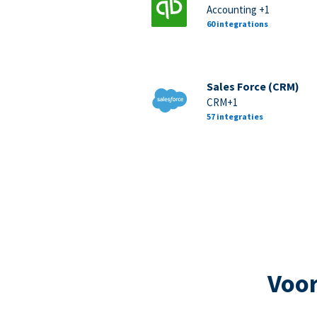
Accounting +1
60 integrations
Sales Force (CRM)
CRM+1
57 integraties
Voor