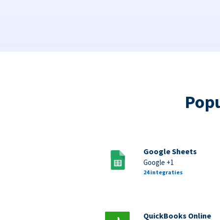
Popu
Google Sheets
Google +1
24 integraties
QuickBooks Online