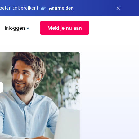
×
elen te bereiken!
Aanmelden
Inloggen
Meld je nu aan