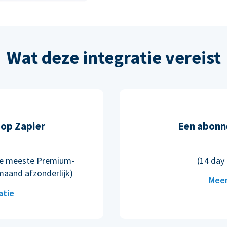
Wat deze integratie vereist
op Zapier
Een abonn
n de meeste Premium-
(14 day 
maand afzonderlijk)
Meer
atie