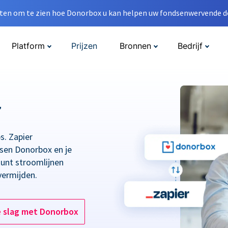
en om te zien hoe Donorbox u kan helpen uw fondsenwervende do
Platform
Prijzen
Bronnen
Bedrijf
r
s. Zapier
ssen Donorbox en je
kunt stroomlijnen
vermijden.
e slag met Donorbox