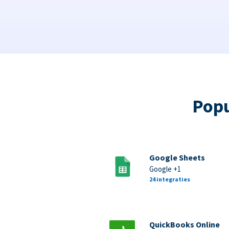
Popu
Google Sheets
Google +1
24 integraties
QuickBooks Online