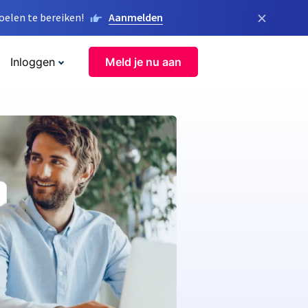
×
elen te bereiken!
Aanmelden
Inloggen
Meld je nu aan