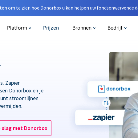
en om te zien hoe Donorbox u kan helpen uw fondsenwervende do
Platform
Prijzen
Bronnen
Bedrijf
r
s. Zapier
ssen Donorbox en je
kunt stroomlijnen
vermijden.
e slag met Donorbox