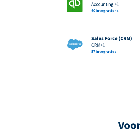
Accounting +1
60 integrations
Sales Force (CRM)
CRM+1
57 integraties
Voor