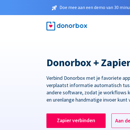
Doe mee aan een demo van 30 minut
Donorbox + Zapie
Verbind Donorbox met je favoriete app
verplaatst informatie automatisch tu
andere software, zodat je workflows 
en urenlange handmatige invoer kunt 
Zapier verbinden
Aan d