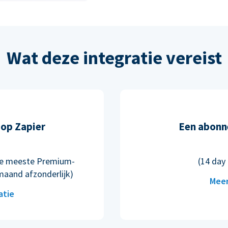
Wat deze integratie vereist
op Zapier
Een abonn
n de meeste Premium-
(14 day 
maand afzonderlijk)
Meer
atie