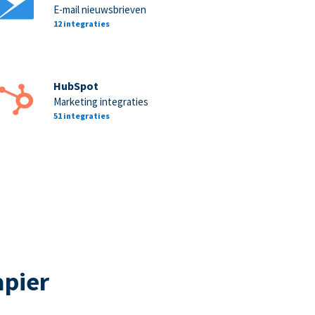
E-mail nieuwsbrieven
12 integraties
HubSpot
Marketing integraties
51 integraties
apier