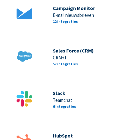
Campaign Monitor
E-mail nieuwsbrieven
12 integraties
Sales Force (CRM)
CRM+1
57 integraties
Slack
Teamchat
6 integraties
HubSpot