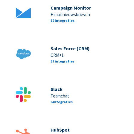
Campaign Monitor
E-mail nieuwsbrieven
12 integraties
Sales Force (CRM)
CRM+1
57 integraties
Slack
Teamchat
6 integraties
HubSpot