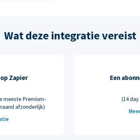
Wat deze integratie vereist
op Zapier
Een abonn
n de meeste Premium-
(14 day 
maand afzonderlijk)
Meer
atie