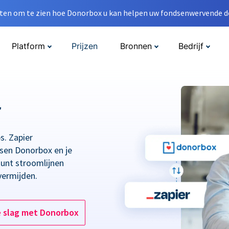
en om te zien hoe Donorbox u kan helpen uw fondsenwervende do
Platform
Prijzen
Bronnen
Bedrijf
r
s. Zapier
ssen Donorbox en je
kunt stroomlijnen
vermijden.
e slag met Donorbox