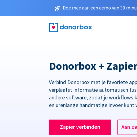
Doe mee aan een demo van 30 minut
Donorbox + Zapie
Verbind Donorbox met je favoriete app
verplaatst informatie automatisch tu
andere software, zodat je workflows 
en urenlange handmatige invoer kunt 
Zapier verbinden
Aan d