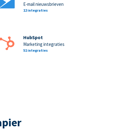
E-mail nieuwsbrieven
12 integraties
HubSpot
Marketing integraties
51 integraties
apier