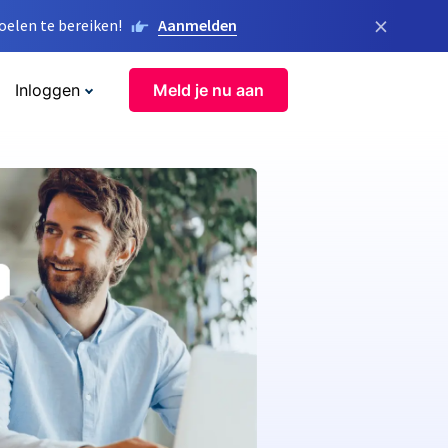
×
elen te bereiken!
Aanmelden
Inloggen
Meld je nu aan