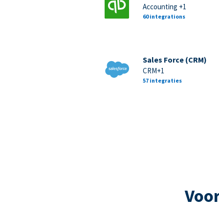
Accounting +1
60 integrations
Sales Force (CRM)
CRM+1
57 integraties
Voor