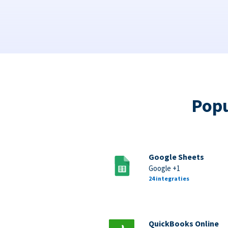
Popu
Google Sheets
Google +1
24 integraties
QuickBooks Online