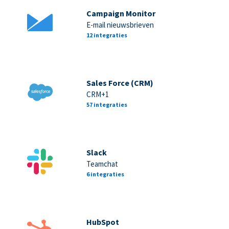
Campaign Monitor
E-mail nieuwsbrieven
12 integraties
Sales Force (CRM)
CRM+1
57 integraties
Slack
Teamchat
6 integraties
HubSpot