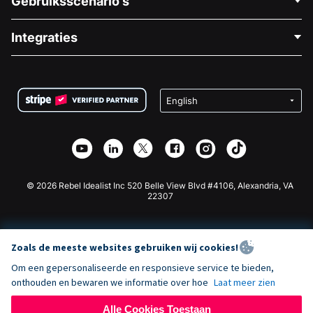
Gebruiksscenario's
Over Ons
Blog
Politieke Fondsenwerving
Integraties
Vacatures
Medische Fondsenwerving
FAQ
Fondsenwerving voor Non-profitorganisaties
WordPress Donatie Plugin
Voorwaarden
Fondsenwerving voor Scholen
Squarespace Donatieformulier
Privacy
Goede Doelen Fondsenwerving
Wix Donatie Plugin
Beveiliging
Weebly Donatie App
Affiliate Partnerschap
Webflow Donatie App
Bibliotheek
Joomla Donatie
API Doc + Zapier
© 2026 Rebel Idealist Inc 520 Belle View Blvd #4106, Alexandria, VA
22307
Zoals de meeste websites gebruiken wij cookies!
Om een gepersonaliseerde en responsieve service te bieden,
onthouden en bewaren we informatie over hoe
Laat meer zien
Alle Cookies Toestaan