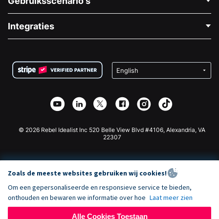
Gebruiksscenario's
Over Ons
Blog
Politieke Fondsenwerving
Integraties
Vacatures
Medische Fondsenwerving
FAQ
Fondsenwerving voor Non-profitorganisaties
WordPress Donatie Plugin
Voorwaarden
Fondsenwerving voor Scholen
Squarespace Donatieformulier
Privacy
Goede Doelen Fondsenwerving
Wix Donatie Plugin
Beveiliging
Weebly Donatie App
Affiliate Partnerschap
Webflow Donatie App
Bibliotheek
Joomla Donatie
API Doc + Zapier
© 2026 Rebel Idealist Inc 520 Belle View Blvd #4106, Alexandria, VA
22307
Zoals de meeste websites gebruiken wij cookies!
Om een gepersonaliseerde en responsieve service te bieden,
onthouden en bewaren we informatie over hoe
Laat meer zien
Alle Cookies Toestaan