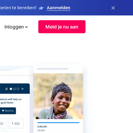
×
elen te bereiken!
Aanmelden
Inloggen
Meld je nu aan