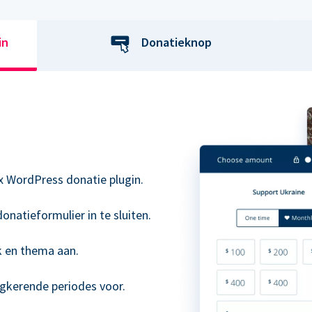
in
Donatieknop
x WordPress donatie plugin.
onatieformulier in te sluiten.
k en thema aan.
ugkerende periodes voor.