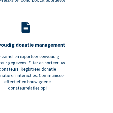
Press-site. Donorbox zit boordevol
voudig donatie management
rzamel en exporteer eenvoudig
eur gegevens. Filter en sorteer uw
donateurs. Registreer donatie
matie en interacties. Communiceer
effectief en bouw goede
donateurrelaties op!