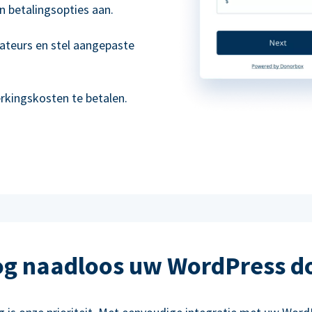
n betalingsopties aan.
ateurs en stel aangepaste
kingskosten te betalen.
g naadloos uw WordPress d