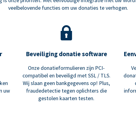
is onze prioriteit. Met eenvoudige integratie met uw Word
veelbelovende functies om uw donaties te verhogen.
r
Beveiliging donatie software
Een
Onze donatieformulieren zijn PCI-
Ve
compatibel en beveiligd met SSL / TLS.
donat
ken
Wij slaan geen bankgegevens op! Plus,
an uw
fraudedetectie tegen oplichters die
infor
gestolen kaarten testen.