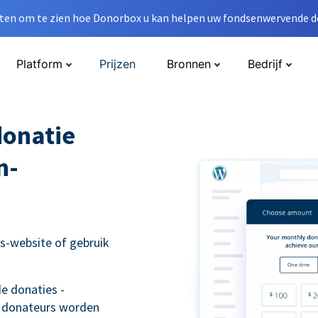
en om te zien hoe Donorbox u kan helpen uw fondsenwervende do
Platform
Prijzen
Bronnen
Bedrijf
donatie
n-
s-website of gebruik
e donaties -
 donateurs worden