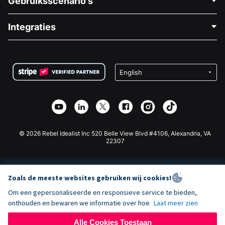
Gebruiksscenario's
Over Ons
Blog
Politieke Fondsenwerving
Integraties
Vacatures
Medische Fondsenwerving
FAQ
Fondsenwerving voor Non-profitorganisaties
WordPress Donatie Plugin
Voorwaarden
Fondsenwerving voor Scholen
Squarespace Donatieformulier
Privacy
Goede Doelen Fondsenwerving
Wix Donatie Plugin
Beveiliging
Weebly Donatie App
Affiliate Partnerschap
Webflow Donatie App
Bibliotheek
Joomla Donatie
API Doc + Zapier
© 2026 Rebel Idealist Inc 520 Belle View Blvd #4106, Alexandria, VA
22307
Zoals de meeste websites gebruiken wij cookies!
Om een gepersonaliseerde en responsieve service te bieden,
onthouden en bewaren we informatie over hoe
Laat meer zien
Alle Cookies Toestaan