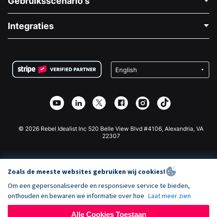
Gebruiksscenario's
Over Ons
Blog
Politieke Fondsenwerving
Integraties
Vacatures
Medische Fondsenwerving
FAQ
Fondsenwerving voor Non-profitorganisaties
WordPress Donatie Plugin
Voorwaarden
Fondsenwerving voor Scholen
Squarespace Donatieformulier
Privacy
Goede Doelen Fondsenwerving
Wix Donatie Plugin
Beveiliging
Weebly Donatie App
Affiliate Partnerschap
Webflow Donatie App
Bibliotheek
Joomla Donatie
API Doc + Zapier
© 2026 Rebel Idealist Inc 520 Belle View Blvd #4106, Alexandria, VA
22307
Zoals de meeste websites gebruiken wij cookies!
Om een gepersonaliseerde en responsieve service te bieden,
onthouden en bewaren we informatie over hoe
Laat meer zien
Alle Cookies Toestaan