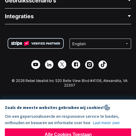
Gebruiksscenario's
Over Ons
Blog
Politieke Fondsenwerving
Integraties
Vacatures
Medische Fondsenwerving
FAQ
Fondsenwerving voor Non-profitorganisaties
WordPress Donatie Plugin
Voorwaarden
Fondsenwerving voor Scholen
Squarespace Donatieformulier
Privacy
Goede Doelen Fondsenwerving
Wix Donatie Plugin
Beveiliging
Weebly Donatie App
Affiliate Partnerschap
Webflow Donatie App
Bibliotheek
Joomla Donatie
API Doc + Zapier
© 2026 Rebel Idealist Inc 520 Belle View Blvd #4106, Alexandria, VA
22307
Zoals de meeste websites gebruiken wij cookies!
Om een gepersonaliseerde en responsieve service te bieden,
onthouden en bewaren we informatie over hoe
Laat meer zien
Alle Cookies Toestaan