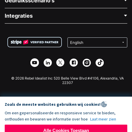
Gebruiksscenario's
Over Ons
Blog
Politieke Fondsenwerving
Integraties
Vacatures
Medische Fondsenwerving
FAQ
Fondsenwerving voor Non-profitorganisaties
WordPress Donatie Plugin
Voorwaarden
Fondsenwerving voor Scholen
Squarespace Donatieformulier
Privacy
Goede Doelen Fondsenwerving
Wix Donatie Plugin
Beveiliging
Weebly Donatie App
Affiliate Partnerschap
Webflow Donatie App
Bibliotheek
Joomla Donatie
API Doc + Zapier
© 2026 Rebel Idealist Inc 520 Belle View Blvd #4106, Alexandria, VA
22307
Zoals de meeste websites gebruiken wij cookies!
Om een gepersonaliseerde en responsieve service te bieden,
onthouden en bewaren we informatie over hoe
Laat meer zien
Alle Cookies Toestaan