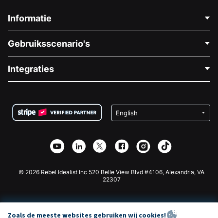
Informatie
Neem Contact Op
Gebruiksscenario's
Over Ons
Blog
Politieke Fondsenwerving
Integraties
Vacatures
Medische Fondsenwerving
FAQ
Fondsenwerving voor Non-profitorganisaties
WordPress Donatie Plugin
Voorwaarden
Fondsenwerving voor Scholen
Squarespace Donatieformulier
Privacy
Goede Doelen Fondsenwerving
Wix Donatie Plugin
Beveiliging
Weebly Donatie App
Affiliate Partnerschap
Webflow Donatie App
Bibliotheek
Joomla Donatie
API Doc + Zapier
© 2026 Rebel Idealist Inc 520 Belle View Blvd #4106, Alexandria, VA
22307
Zoals de meeste websites gebruiken wij cookies!