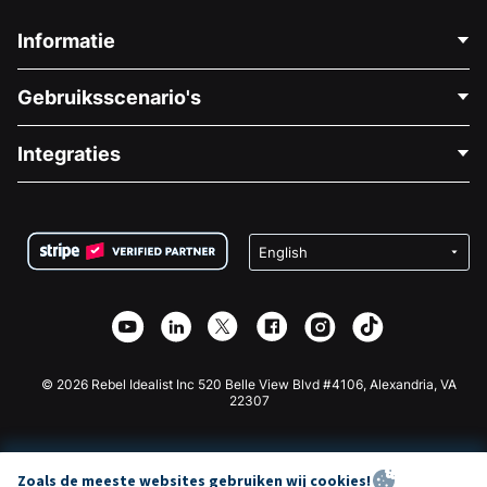
Informatie
Neem Contact Op
Gebruiksscenario's
Over Ons
Blog
Politieke Fondsenwerving
Integraties
Vacatures
Medische Fondsenwerving
FAQ
Fondsenwerving voor Non-profitorganisaties
WordPress Donatie Plugin
Voorwaarden
Fondsenwerving voor Scholen
Squarespace Donatieformulier
Privacy
Goede Doelen Fondsenwerving
Wix Donatie Plugin
Beveiliging
Weebly Donatie App
Affiliate Partnerschap
Webflow Donatie App
Bibliotheek
Joomla Donatie
API Doc + Zapier
© 2026 Rebel Idealist Inc 520 Belle View Blvd #4106, Alexandria, VA
22307
Zoals de meeste websites gebruiken wij cookies!