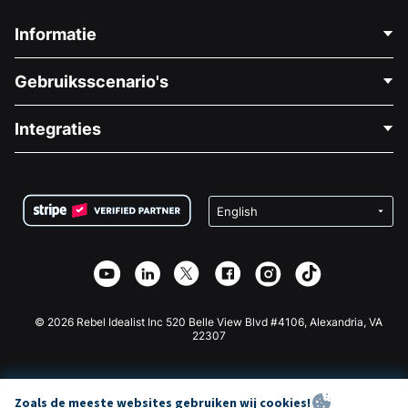
Informatie
Neem Contact Op
Gebruiksscenario's
Over Ons
Blog
Politieke Fondsenwerving
Integraties
Vacatures
Medische Fondsenwerving
FAQ
Fondsenwerving voor Non-profitorganisaties
WordPress Donatie Plugin
Voorwaarden
Fondsenwerving voor Scholen
Squarespace Donatieformulier
Privacy
Goede Doelen Fondsenwerving
Wix Donatie Plugin
Beveiliging
Weebly Donatie App
Affiliate Partnerschap
Webflow Donatie App
Bibliotheek
Joomla Donatie
API Doc + Zapier
© 2026 Rebel Idealist Inc 520 Belle View Blvd #4106, Alexandria, VA
22307
Zoals de meeste websites gebruiken wij cookies!