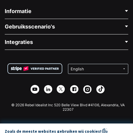
Informatie
Neem Contact Op
Gebruiksscenario's
Over Ons
Blog
Politieke Fondsenwerving
Integraties
Vacatures
Medische Fondsenwerving
FAQ
Fondsenwerving voor Non-profitorganisaties
WordPress Donatie Plugin
Voorwaarden
Fondsenwerving voor Scholen
Squarespace Donatieformulier
Privacy
Goede Doelen Fondsenwerving
Wix Donatie Plugin
Beveiliging
Weebly Donatie App
Affiliate Partnerschap
Webflow Donatie App
Bibliotheek
Joomla Donatie
API Doc + Zapier
© 2026 Rebel Idealist Inc 520 Belle View Blvd #4106, Alexandria, VA
22307
Zoals de meeste websites gebruiken wij cookies!