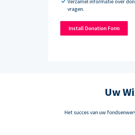
Verzamel informatie over don
vragen.
Install Donation Form
Uw Wix
Het succes van uw fondsenwervi