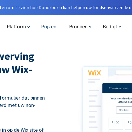
en om te zien hoe Donorbox u kan helpen uw fondsenwervende do
Platform
Prijzen
Bronnen
Bedrijf
werving
uw Wix-
eformulier dat binnen
erd met uw non-
 in op de Wix site of