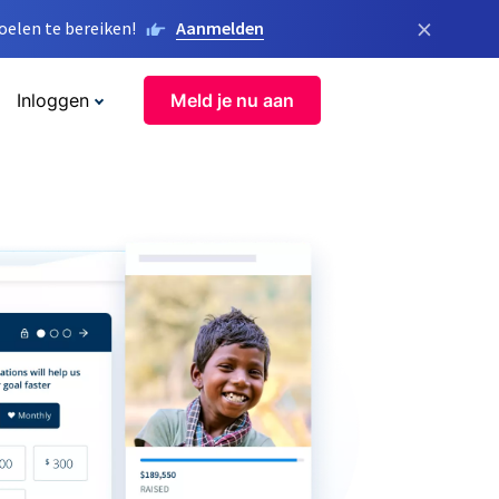
×
elen te bereiken!
Aanmelden
Inloggen
Meld je nu aan