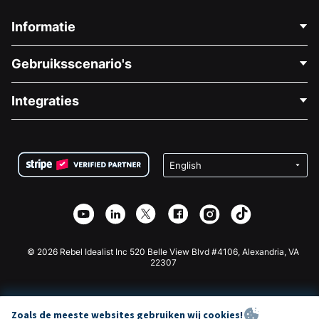
Informatie
Neem Contact Op
Gebruiksscenario's
Over Ons
Blog
Politieke Fondsenwerving
Integraties
Vacatures
Medische Fondsenwerving
FAQ
Fondsenwerving voor Non-profitorganisaties
WordPress Donatie Plugin
Voorwaarden
Fondsenwerving voor Scholen
Squarespace Donatieformulier
Privacy
Goede Doelen Fondsenwerving
Wix Donatie Plugin
Beveiliging
Weebly Donatie App
Affiliate Partnerschap
Webflow Donatie App
Bibliotheek
Joomla Donatie
API Doc + Zapier
© 2026 Rebel Idealist Inc 520 Belle View Blvd #4106, Alexandria, VA
22307
Zoals de meeste websites gebruiken wij cookies!