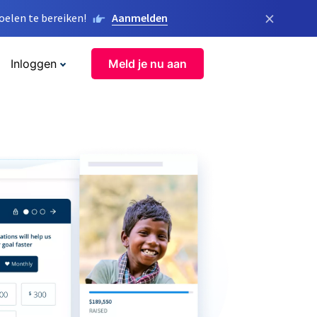
×
elen te bereiken!
Aanmelden
Inloggen
Meld je nu aan