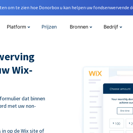
en om te zien hoe Donorbox u kan helpen uw fondsenwervende do
Platform
Prijzen
Bronnen
Bedrijf
werving
uw Wix-
eformulier dat binnen
erd met uw non-
 in op de Wix site of