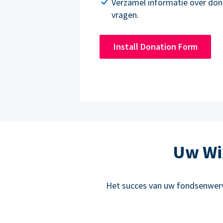
Verzamel informatie over don
vragen.
Install Donation Form
Uw Wix
Het succes van uw fondsenwervi