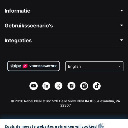
Informatie
Neem Contact Op
Gebruiksscenario's
Over Ons
Blog
Politieke Fondsenwerving
Integraties
Vacatures
Medische Fondsenwerving
FAQ
Fondsenwerving voor Non-profitorganisaties
WordPress Donatie Plugin
Voorwaarden
Fondsenwerving voor Scholen
Squarespace Donatieformulier
Privacy
Goede Doelen Fondsenwerving
Wix Donatie Plugin
Beveiliging
Weebly Donatie App
Affiliate Partnerschap
Webflow Donatie App
Bibliotheek
Joomla Donatie
API Doc + Zapier
© 2026 Rebel Idealist Inc 520 Belle View Blvd #4106, Alexandria, VA
22307
Zoals de meeste websites gebruiken wij cookies!