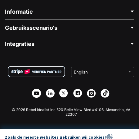
Informatie
Neem Contact Op
Gebruiksscenario's
Over Ons
Blog
Politieke Fondsenwerving
Integraties
Vacatures
Medische Fondsenwerving
FAQ
Fondsenwerving voor Non-profitorganisaties
WordPress Donatie Plugin
Voorwaarden
Fondsenwerving voor Scholen
Squarespace Donatieformulier
Privacy
Goede Doelen Fondsenwerving
Wix Donatie Plugin
Beveiliging
Weebly Donatie App
Affiliate Partnerschap
Webflow Donatie App
Bibliotheek
Joomla Donatie
API Doc + Zapier
© 2026 Rebel Idealist Inc 520 Belle View Blvd #4106, Alexandria, VA
22307
Zoals de meeste websites gebruiken wij cookies!