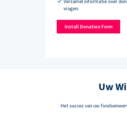
Verzamel informatie over don
vragen.
Install Donation Form
Uw Wix
Het succes van uw fondsenwervi