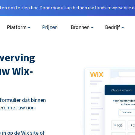
en om te zien hoe Donorbox u kan helpen uw fondsenwervende do
Platform
Prijzen
Bronnen
Bedrijf
werving
uw Wix-
eformulier dat binnen
erd met uw non-
 in op de Wix site of