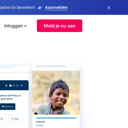
×
elen te bereiken!
Aanmelden
Inloggen
Meld je nu aan