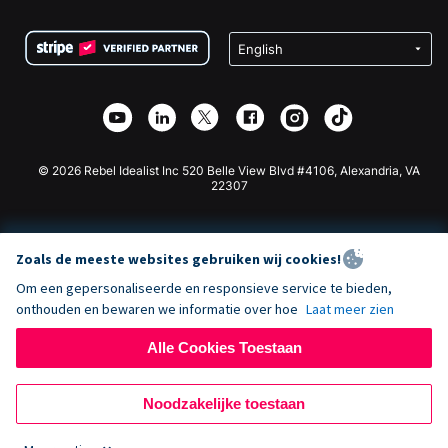
Voorwaarden
Fondsenwerving voor Scholen
Squarespace Donatieformulier
Privacy
Goede Doelen Fondsenwerving
Wix Donatie Plugin
Beveiliging
Weebly Donatie App
Affiliate Partnerschap
Webflow Donatie App
Bibliotheek
Joomla Donatie
API Doc + Zapier
© 2026 Rebel Idealist Inc 520 Belle View Blvd #4106, Alexandria, VA
22307
Zoals de meeste websites gebruiken wij cookies!
Om een gepersonaliseerde en responsieve service te bieden,
onthouden en bewaren we informatie over hoe
Laat meer zien
Alle Cookies Toestaan
Noodzakelijke toestaan