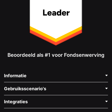
Beoordeeld als #1 voor Fondsenwerving
Informatie
Neem Contact Op
Gebruiksscenario's
Over Ons
Blog
Politieke Fondsenwerving
Integraties
Vacatures
Medische Fondsenwerving
FAQ
Fondsenwerving voor Non-profitorganisaties
WordPress Donatie Plugin