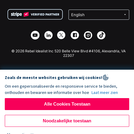
Voorwaarden
Fondsenwerving voor Scholen
Squarespace Donatieformulier
Privacy
Goede Doelen Fondsenwerving
Wix Donatie Plugin
Beveiliging
Weebly Donatie App
Affiliate Partnerschap
Webflow Donatie App
Bibliotheek
Joomla Donatie
API Doc + Zapier
© 2026 Rebel Idealist Inc 520 Belle View Blvd #4106, Alexandria, VA
22307
Zoals de meeste websites gebruiken wij cookies!
Om een gepersonaliseerde en responsieve service te bieden,
onthouden en bewaren we informatie over hoe
Laat meer zien
Alle Cookies Toestaan
Noodzakelijke toestaan