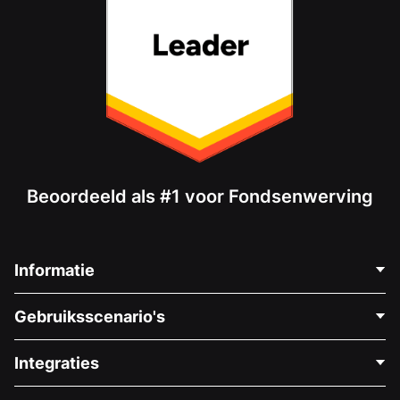
Beoordeeld als #1 voor Fondsenwerving
Informatie
Neem Contact Op
Gebruiksscenario's
Over Ons
Blog
Politieke Fondsenwerving
Integraties
Vacatures
Medische Fondsenwerving
FAQ
Fondsenwerving voor Non-profitorganisaties
WordPress Donatie Plugin