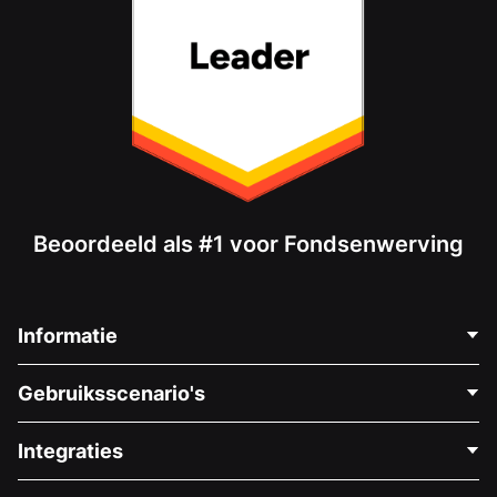
Beoordeeld als #1 voor Fondsenwerving
Informatie
Neem Contact Op
Gebruiksscenario's
Over Ons
Blog
Politieke Fondsenwerving
Integraties
Vacatures
Medische Fondsenwerving
FAQ
Fondsenwerving voor Non-profitorganisaties
WordPress Donatie Plugin