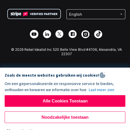
Voorwaarden
Fondsenwerving voor Scholen
Squarespace Donatieformulier
Privacy
Goede Doelen Fondsenwerving
Wix Donatie Plugin
Beveiliging
Weebly Donatie App
Affiliate Partnerschap
Webflow Donatie App
Bibliotheek
Joomla Donatie
API Doc + Zapier
© 2026 Rebel Idealist Inc 520 Belle View Blvd #4106, Alexandria, VA
22307
Zoals de meeste websites gebruiken wij cookies!
Om een gepersonaliseerde en responsieve service te bieden,
onthouden en bewaren we informatie over hoe
Laat meer zien
Alle Cookies Toestaan
Noodzakelijke toestaan