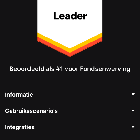
Beoordeeld als #1 voor Fondsenwerving
Informatie
Neem Contact Op
Gebruiksscenario's
Over Ons
Blog
Politieke Fondsenwerving
Integraties
Vacatures
Medische Fondsenwerving
FAQ
Fondsenwerving voor Non-profitorganisaties
WordPress Donatie Plugin