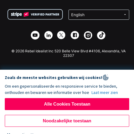
Voorwaarden
Fondsenwerving voor Scholen
Squarespace Donatieformulier
Privacy
Goede Doelen Fondsenwerving
Wix Donatie Plugin
Beveiliging
Weebly Donatie App
Affiliate Partnerschap
Webflow Donatie App
Bibliotheek
Joomla Donatie
API Doc + Zapier
© 2026 Rebel Idealist Inc 520 Belle View Blvd #4106, Alexandria, VA
22307
Zoals de meeste websites gebruiken wij cookies!
Om een gepersonaliseerde en responsieve service te bieden,
onthouden en bewaren we informatie over hoe
Laat meer zien
Alle Cookies Toestaan
Noodzakelijke toestaan