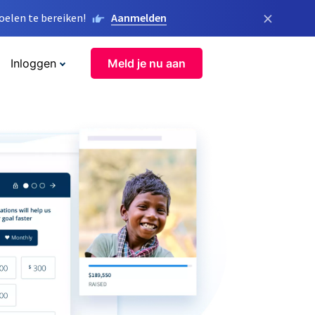
×
elen te bereiken!
Aanmelden
Inloggen
Meld je nu aan