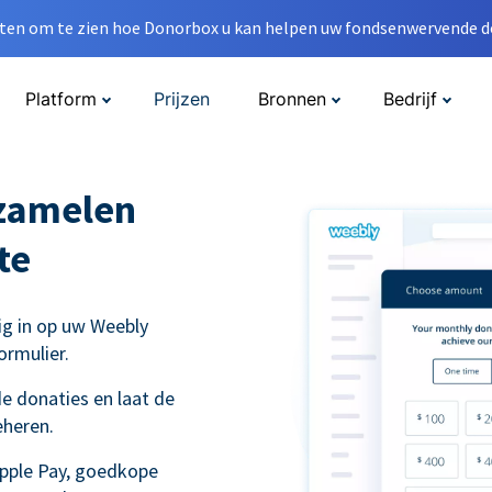
en om te zien hoe Donorbox u kan helpen uw fondsenwervende do
Platform
Prijzen
Bronnen
Bedrijf
nzamelen
te
ig in op uw Weebly
ormulier.
e donaties en laat de
eheren.
Apple Pay, goedkope