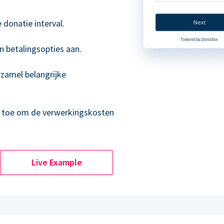
donatie interval.
n betalingsopties aan.
rzamel belangrijke
s toe om de verwerkingskosten
Live Example