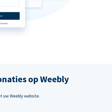
onaties op Weebly
et uw Weebly website.