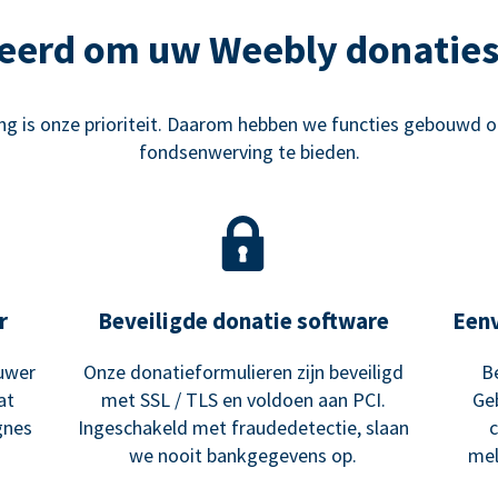
eerd om uw Weebly donaties
g is onze prioriteit. Daarom hebben we functies gebouwd o
fondsenwerving te bieden.
r
Beveiligde donatie software
Een
uwer
Onze donatieformulieren zijn beveiligd
B
at
met SSL / TLS en voldoen aan PCI.
Ge
gnes
Ingeschakeld met fraudedetectie, slaan
we nooit bankgegevens op.
mel