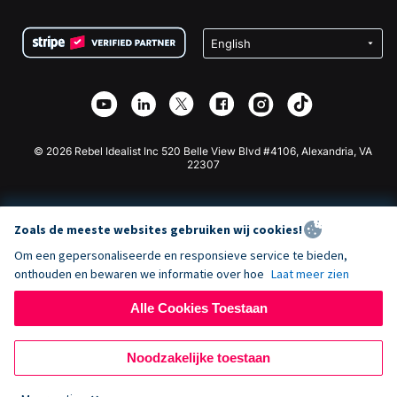
Voorwaarden
Fondsenwerving voor Scholen
Squarespace Donatieformulier
Privacy
Goede Doelen Fondsenwerving
Wix Donatie Plugin
Beveiliging
Weebly Donatie App
Affiliate Partnerschap
Webflow Donatie App
Bibliotheek
Joomla Donatie
API Doc + Zapier
© 2026 Rebel Idealist Inc 520 Belle View Blvd #4106, Alexandria, VA
22307
Zoals de meeste websites gebruiken wij cookies!
Om een gepersonaliseerde en responsieve service te bieden,
onthouden en bewaren we informatie over hoe
Laat meer zien
Alle Cookies Toestaan
Noodzakelijke toestaan