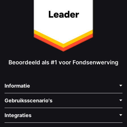
Beoordeeld als #1 voor Fondsenwerving
Informatie
Neem Contact Op
Gebruiksscenario's
Over Ons
Blog
Politieke Fondsenwerving
Integraties
Vacatures
Medische Fondsenwerving
FAQ
Fondsenwerving voor Non-profitorganisaties
WordPress Donatie Plugin